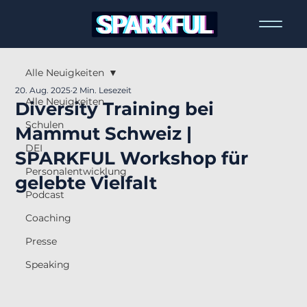
Alle Neuigkeiten
20. Aug. 2025
2 Min. Lesezeit
Alle Neuigkeiten
Diversity Training bei
Schulen
Mammut Schweiz |
DEI
SPARKFUL Workshop für
Personalentwicklung
gelebte Vielfalt
Podcast
Coaching
Presse
Speaking