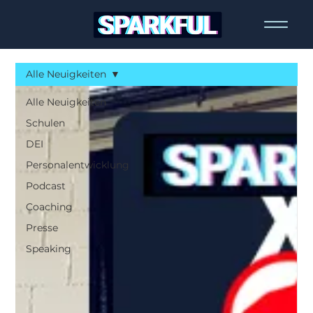
Alle Neuigkeiten
Alle Neuigkeiten
Schulen
DEI
Personalentwicklung
Podcast
Coaching
Presse
Speaking