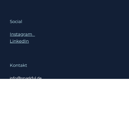
Impressum
Datenschutz
Social
Instagram
LinkedIn
Kontakt
info@sparkful.de
Steuer-ID: DE368464785