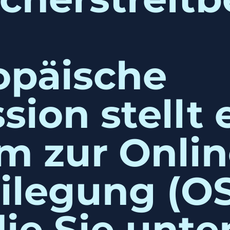
opäische
ion stellt 
rm zur Onlin
eilegung (O
die Sie unte