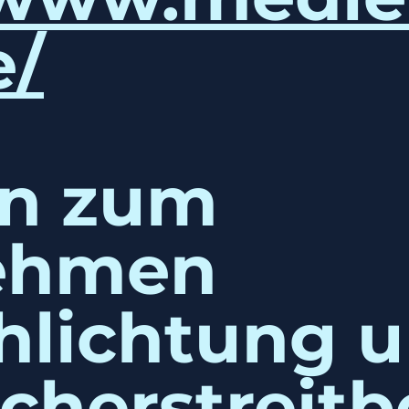
e/
n zum
ehmen
chlichtung 
cherstreitb