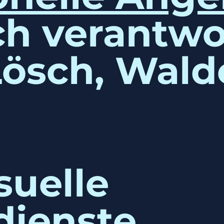
ch verantwo
Lösch, Wal
suelle
dienste