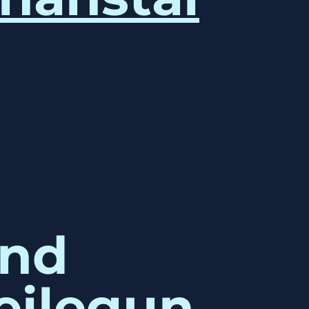
und
eilegun