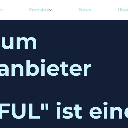
rt
Produkte
News
Über
sum
anbieter
UL" ist ei