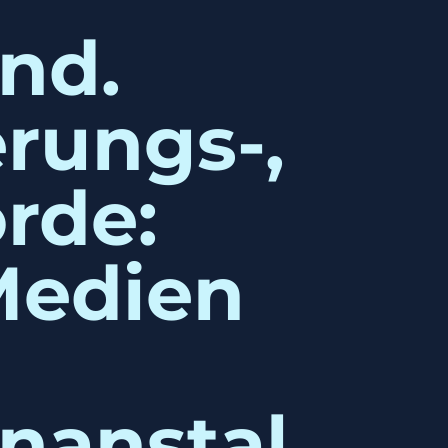
and.
rungs-,
rde:
Medien
nanstal