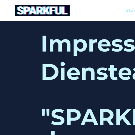
Sta
Impres
Dienste
"SPARKF