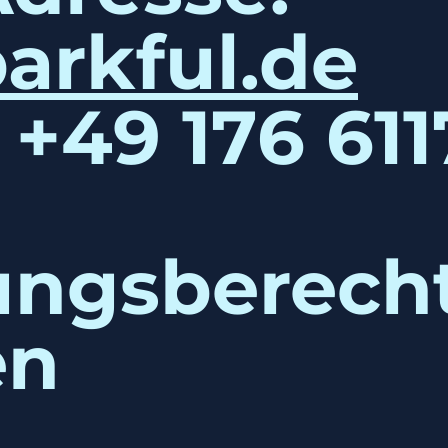
arkful.de
 +49 176 61
ungsberech
en