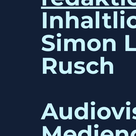
Inhaltli
Simon 
Rusch
Audiovi
Medien