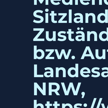
Sitzlan
Zuständ
bzw. Au
Landesa
NRW,
https:/