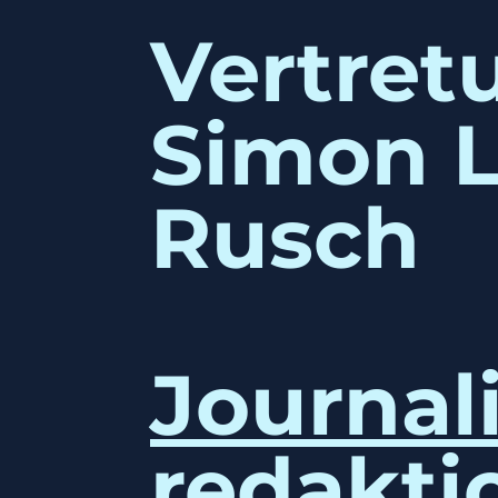
Vertret
Simon 
Rusch
Journali
redakti