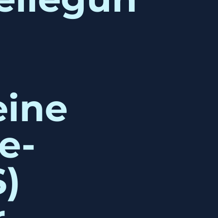
eine
e-
S)
r