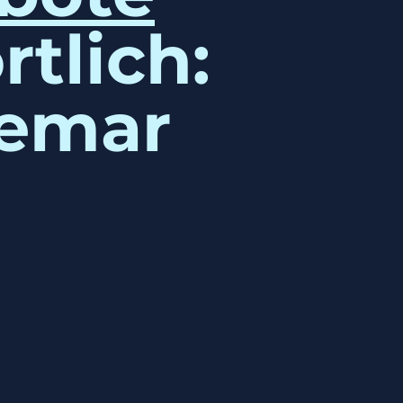
rtlich:
demar