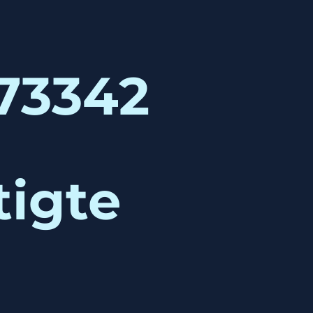
173342
tigte