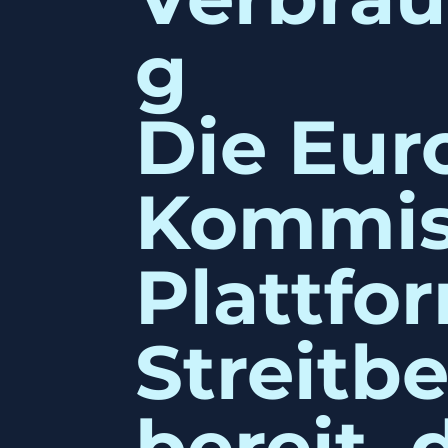
g
Die Eur
Kommiss
Plattfo
Streitb
bereit, 