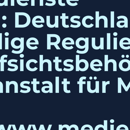
d: Deutschl
ige Regulie
fsichtsbehö
nstalt für 
/www.medie