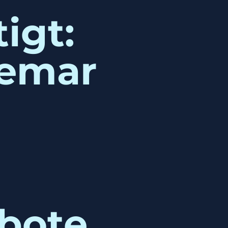
igt:
demar
ebote