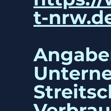
t-nrw.d
Angabe
Untern
Streits
Verbrau