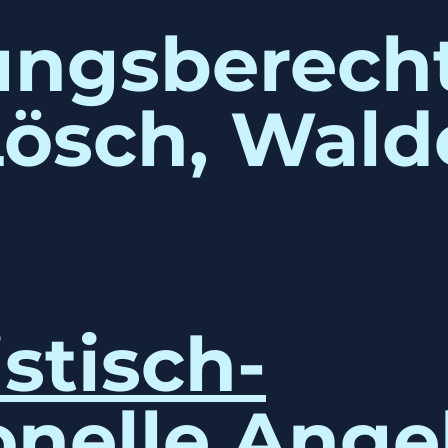
ungsberecht
Lösch, Wal
stisch-
onelle Ang